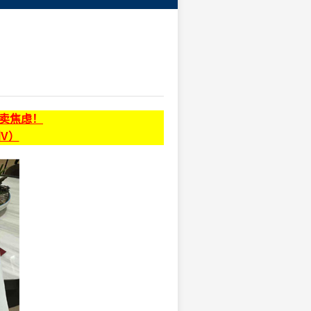
贩卖焦虑！
同V）