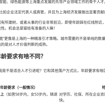
智能、绿色能源等上海重点发展的先导产业领域工作的骨干人才
比如企业法定代表人或高管，并且为上海经济发展做出显著贡献
域有所建树，或者从事的行业非常前沿，即使年龄踩在红线附近，
能性。机会总是留给有准备的人嘛！
放宽”更像是上海的一种精准引才策略。城市需要的不是单纯的数
出的是对人才价值判断的成熟。
年龄要求有啥不同？
我是不是适合人才引进呢？它和其他落户方式比，年龄要求有啥区别
年龄要求（一般情况）
以上
（如男58岁内，女53岁内，随退
对学历、社保、所在企业资
快。