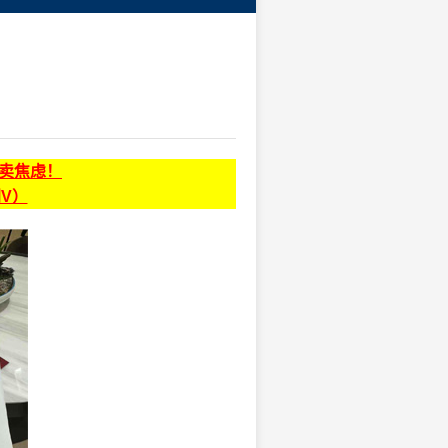
贩卖焦虑！
同V）