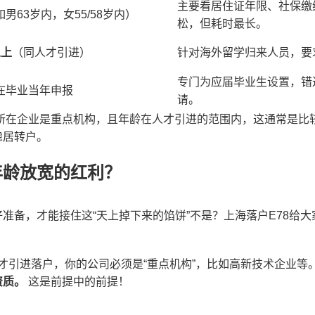
主要看居住证年限、社保缴
如男63岁内，女55/58岁内）
松，但耗时最长。
以上
（同人才引进）
针对海外留学归来人员，要
专门为应届毕业生设置，错
在毕业当年申报
请。
所在企业是重点机构，且年龄在人才引进的范围内，这通常是比
虑居转户。
年龄放宽的红利？
准备，才能接住这“天上掉下来的馅饼”不是？上海落户E78给
才引进落户，你的公司必须是“重点机构”，比如高新技术企业等
资质。
这是前提中的前提！