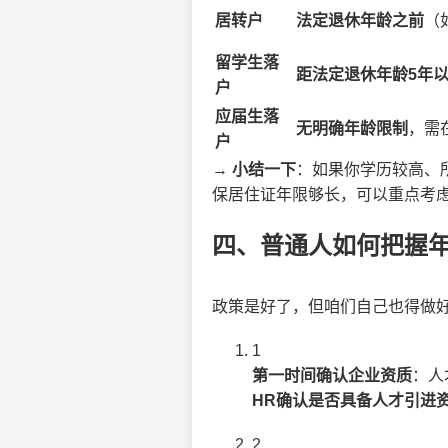
居转户
法定退休年龄之前
（
留学生落
距法定退休年龄5年
户
应届生落
无明确年龄限制
，需
户
→
小结一下
：如果你学历较高、
保居住证年限够长，可以重点考
四、普通人如何把握
政策是好了，但咱们自己也得做好
1
第一时间确认企业资质
：人
HR确认是否具备人才引进
2