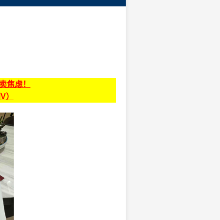
贩卖焦虑！
同V）