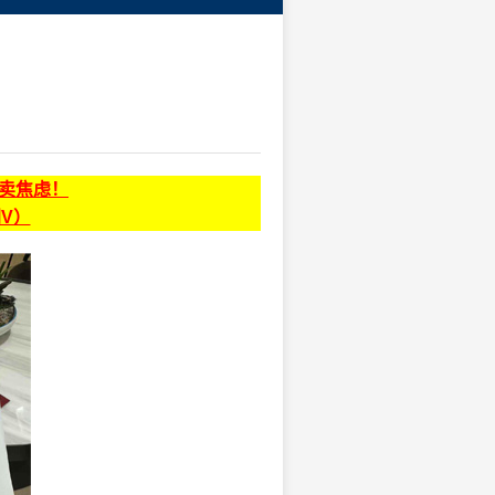
贩卖焦虑！
同V）