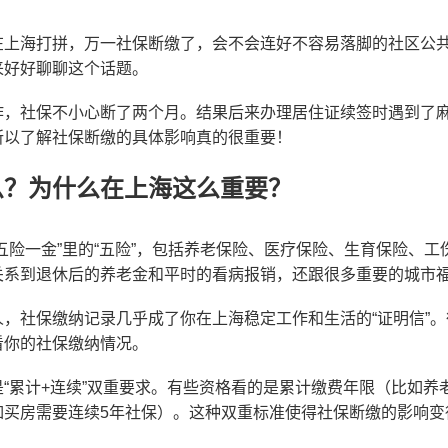
在上海打拼，万一社保断缴了，会不会连好不容易落脚的社区公共
来好好聊聊这个话题。
作，社保不小心断了两个月。结果后来办理居住证续签时遇到了
所以了解社保断缴的具体影响真的很重要！
么？为什么在上海这么重要？
五险一金”里的“五险”，包括养老保险、医疗保险、生育保险、
关系到退休后的养老金和平时的看病报销，还跟很多重要的城市
，社保缴纳记录几乎成了你在上海稳定工作和生活的“证明信”
看你的社保缴纳情况。
“累计+连续”双重要求。有些资格看的是累计缴费年限（比如养
如买房需要连续5年社保）。这种双重标准使得社保断缴的影响变