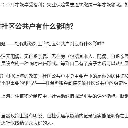
-12个月才能享受福利；失业保险需要连续缴纳一年才能领取。
对社区公共户有什么影响？
问题——社保断缴对上海社区公共户到底有什么影响？
在沪无配偶、无直系亲属、无住房（包括其本人、配偶、直系亲
人员设立的一种临时户籍形式。等到自己有了房子之后可以从社
吗？根据上海的政策，社区公共户本身主要看重的是你的居住证
个很重要的“但是”——社保断缴会间接影响社区公共户的稳定
。上海居住证积分制度中，社保缴纳情况是重要的评分指标。断
。
。虽然政策上没有明说，但社保连续缴纳的记录确实能证明你在
考虑社保缴纳记录良好的人。