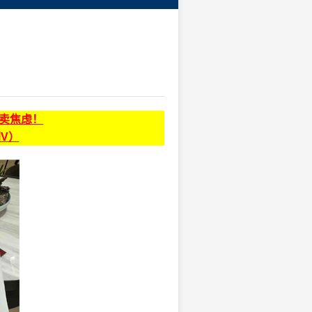
贩卖焦虑！
同V）