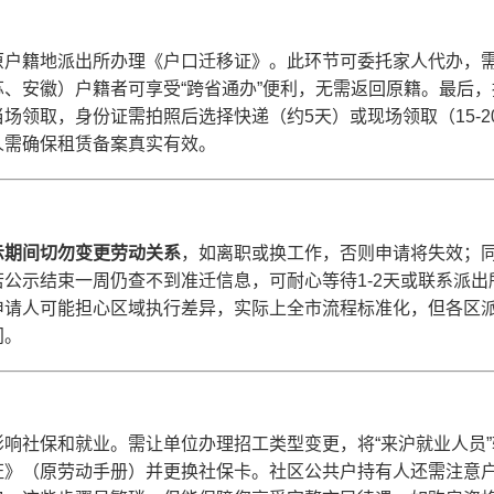
原户籍地派出所办理《户口迁移证》。此环节可委托家人代办，
、安徽）户籍者可享受“跨省通办”便利，无需返回原籍。最后
场领取，身份证需拍照后选择快递（约5天）或现场领取（15-
人需确保租赁备案真实有效。
示期间切勿变更劳动关系
，如离职或换工作，否则申请将失效；
公示结束一周仍查不到准迁信息，可耐心等待1-2天或联系派
申请人可能担心区域执行差异，实际上全市流程标准化，但各区
间。
响社保和就业。需让单位办理招工类型变更，将“来沪就业人员”
证》（原劳动手册）并更换社保卡。社区公共户持有人还需注意