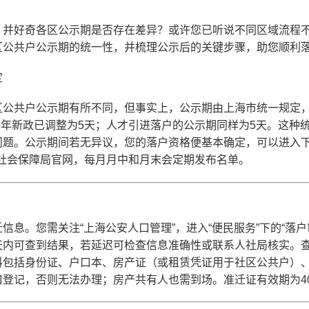
，并好奇各区公示期是否存在差异？或许您已听说不同区域流程
区公共户公示期的统一性，并梳理公示后的关键步骤，助您顺利
定
区公共户公示期有所不同，但事实上，公示期由上海市统一规定
25年新政已调整为5天；人才引进落户的公示期同样为5天。这种
问题。公示期间若无异议，您的落户资格便基本确定，可以进入下
和社会保障局官网，每月月中和月末会定期发布名单。
信息。您需关注“上海公安人口管理”，进入“便民服务”下的“落
0天内可查到结果，若延迟可检查信息准确性或联系人社局核实。
料包括身份证、户口本、房产证（或租赁凭证用于社区公共户）
口登记，否则无法办理；房产共有人也需到场。准迁证有效期为4