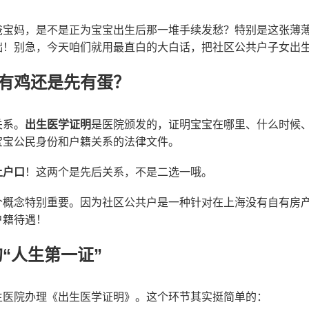
爸宝妈，是不是正为宝宝出生后那一堆手续发愁？特别是这张薄
础！别急，今天咱们就用最直白的大白话，把社区公共户子女出
先有鸡还是先有蛋？
关系。
出生医学证明
是医院颁发的，证明宝宝在哪里、什么时候
宝宝公民身份和户籍关系的法律文件。
上户口
！这两个是先后关系，不是二选一哦。
个概念特别重要。因为社区公共户是一种针对在上海没有自有房
户籍待遇！
“人生第一证”
生医院办理《出生医学证明》。这个环节其实挺简单的：