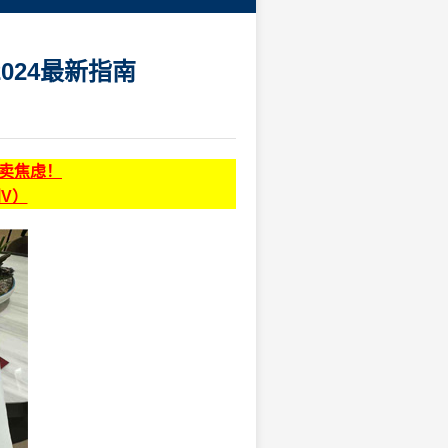
24最新指南
贩卖焦虑！
同V）