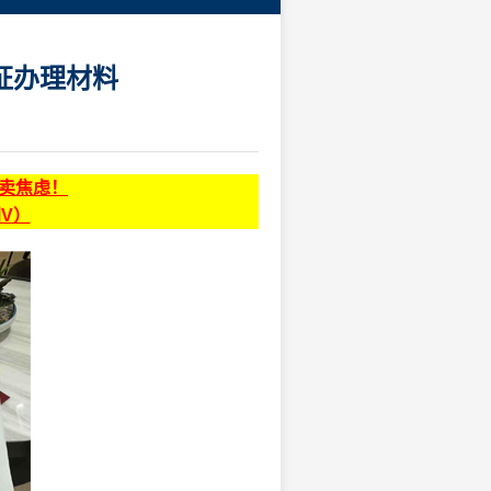
证办理材料
贩卖焦虑！
同V）