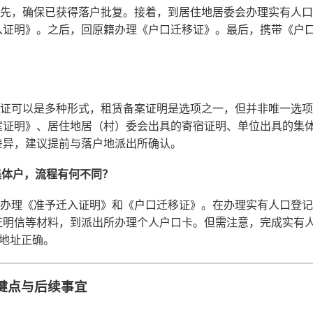
：首先，确保已获得落户批复。接着，到居住地居委会办理实有人
入证明》。之后，回原籍办理《户口迁移证》。最后，携带《户
地凭证可以是多种形式，租赁备案证明是选项之一，但并非唯一选
案证明》、居住地居（村）委会出具的寄宿证明、单位出具的集
差异，建议提前与落户地派出所确认。
集体户，流程有何不同？
无需办理《准予迁入证明》和《户口迁移证》。在办理实有人口登
证明信等材料，到派出所办理个人户口卡。但需注意，完成实有
统地址正确。
键点与后续事宜