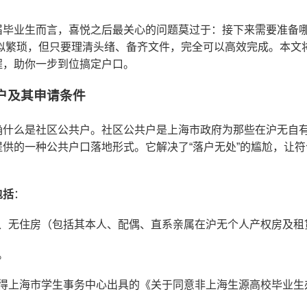
届毕业生而言，喜悦之后最关心的问题莫过于：接下来需要准备
看似繁琐，但只要理清头绪、备齐文件，完全可以高效完成。本文
程，助你一步到位搞定户口。
户及其申请条件
确什么是社区公共户。社区公共户是上海市政府为那些在沪无自
供的一种公共户口落地形式。它解决了“落户无处”的尴尬，让
包括
：
、无住房（包括其本人、配偶、直系亲属在沪无个人产权房及租
。
得上海市学生事务中心出具的《关于同意非上海生源高校毕业生