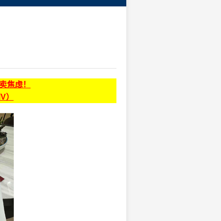
贩卖焦虑！
同V）