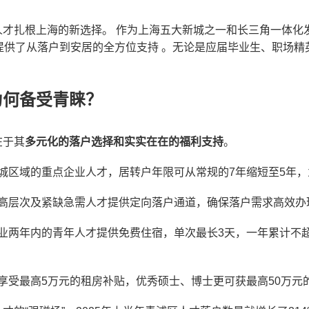
人才扎根上海的新选择。 作为上海五大新城之一和长三角一体化
提供了从落户到安居的全方位支持 。无论是应届毕业生、职场精
为何备受青睐？
在于其
多元化的落户选择和实实在在的福利支持
。
城区域的重点企业人才，居转户年限可从常规的7年缩短至5年，
高层次及紧缺急需人才提供定向落户通道，确保落户需求高效办
业两年内的青年人才提供免费住宿，单次最长3天，一年累计不超
享受最高5万元的租房补贴，优秀硕士、博士更可获最高50万元的