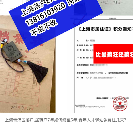
上海青浦区落户,居转户7年如何缩至5年,青年人才驿站免费住几天？