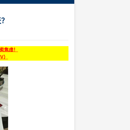
天？
贩卖焦虑！
同V）