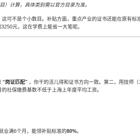
项目）计算，具体类别需以官方目录为准。
，这可不是个小数目。补贴方面，重点产业的证书还能在原有标
3250元，这在学费上能省一大笔呢。
是
“岗证匹配”
，你干的活儿得和证书方向一致。第二，用技师（
月的社保缴费基数不低于上海上年度平均工资。
就业满6个月，能领补贴标准的
80%
。