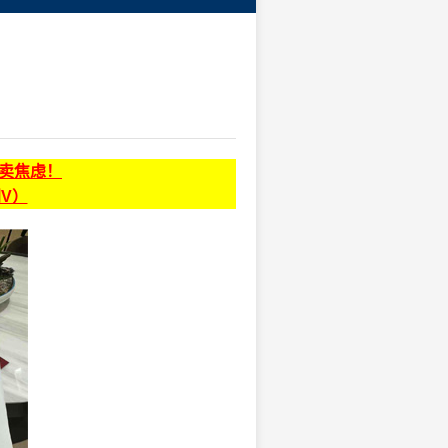
贩卖焦虑！
同V）