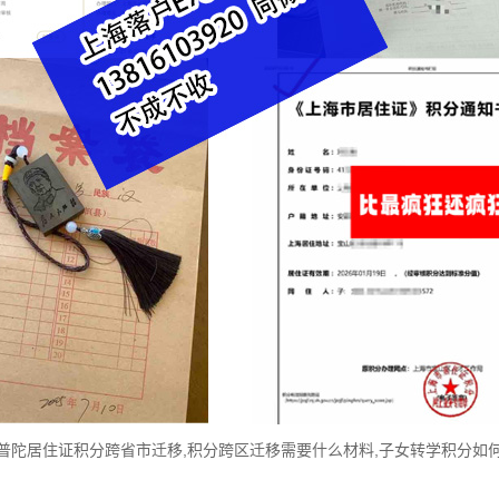
普陀居住证积分跨省市迁移,积分跨区迁移需要什么材料,子女转学积分如