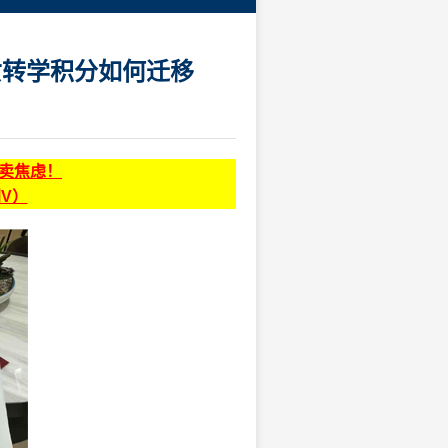
女转学积分如何迁移
贩卖焦虑！
同V）