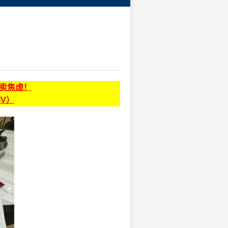
贩卖焦虑！
同V）