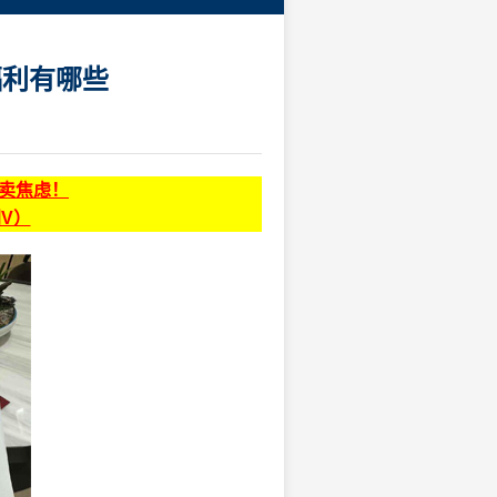
福利有哪些
贩卖焦虑！
同V）