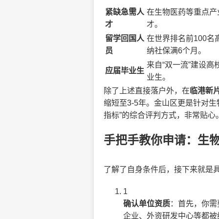
紧缺急需人
在生物医药等重点产
才
才。
留学回国人
在世界排名前100
员
纳社保满6个月。
来自“双一流”建设
应届毕业生
业生。
除了上述直接落户外，在
临港新
缩短至3-5年。金山区更是针对
指标”的综合评判方式，非常贴心
手把手教你申请：生
了解了自身条件后，接下来就是具
1
确认单位资质
：首先，你需
企业、外资研发中心等都被