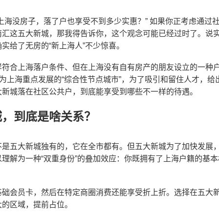
上海没房子，落了户也享受不到多少实惠？” 如果你正考虑通过
南汇这五大新城，那我得告诉你，这个观念可能已经过时了。说
实给了无房的“新上海人”不少惊喜。
样符合上海落户条件、但在上海没有自有房产的朋友设立的一种
作为上海重点发展的“综合性节点城市”，为了吸引和留住人才，
大新城落在社区公共户，到底能享受到哪些不一样的待遇。
城，到底是啥关系？
不是五大新城独有的，它在全市都有。但五大新城为了加快发展
以理解为一种“双重身份”的叠加效应：你既拥有了上海户籍的基
基础会员卡，然后在特定商圈消费还能享受折上折。选择在五大
大的区域，提前占位。