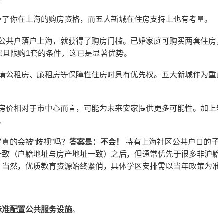
予了你在上海的购房资格，而五大新城在住房支持上也有考量。
公共户落户上海，就获得了购房门槛。已婚家庭可购买两套住房
保且限购1套的条件，这已是显著优势。
请公租房、廉租房等保障性住房时具有优先权。五大新城作为重
房价相对于市中心而言，可能为未来安家提供更多可能性。加上
。
真的会被“歧视”吗？
答案是：不会！
持有上海社区公共户口的
一致（户籍地址与房产地址一致）之后，但通常优先于很多非沪
。当然，优质教育资源始终紧俏，具体学区安排需以当年政策为
标准配置公共服务设施
。