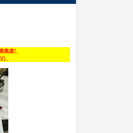
贩卖焦虑！
同V）