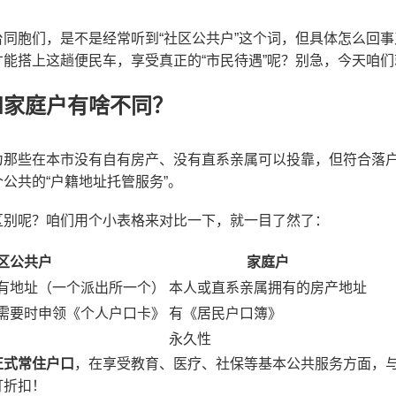
同胞们，是不是经常听到“社区公共户”这个词，但具体怎么回
能搭上这趟便民车，享受真正的“市民待遇”呢？别急，今天咱
和家庭户有啥不同？
为那些在本市没有自有房产、没有直系亲属可以投靠，但符合落
公共的“户籍地址托管服务”。
区别呢？咱们用个小表格来对比一下，就一目了然了：
区公共户
家庭户
有地址（一个派出所一个）
本人或直系亲属拥有的房产地址
需要时申领《个人户口卡》
有《居民户口簿》
永久性
正式常住户口
，在享受教育、医疗、社保等基本公共服务方面，
打折扣！