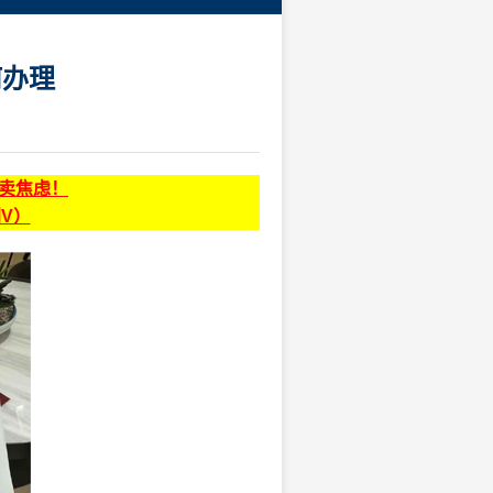
何办理
贩卖焦虑！
同V）