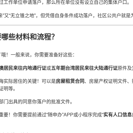
过工作单位申请落户，那么所在单位没有设立自己的集体户口。
亲”又“无立锥之地”，但凭借自身条件成功落户，社区公共户就是
要哪些材料和流程？
了哦！一般来说，你需要准备好这些：
澳居民来往内地通行证
或
五年期台湾居民来往大陆通行证
原件及
海实际居住的关键！可以是
房屋租赁合同
、房屋产权证明文件、
证明等。
部门出具的同意你落户的批准文件。
重要！你需要提前通过“随申办”APP或小程序完成“
实有人口信息