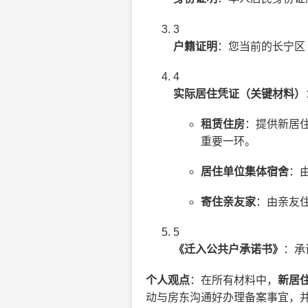
3
户籍证明
：您当前的长宁区
4
实际居住凭证（关键材料）
租赁住房
：提供新居
重要一环。
居住单位集体宿舍
：
寄住亲友家
：由亲友
5
《迁入公共户承诺书》
：承
个人观点
：在所有材料中，
新居
动与房东沟通好办理备案事宜，