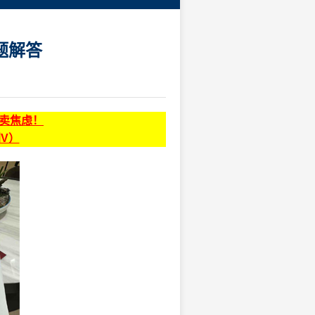
题解答
贩卖焦虑！
同V）