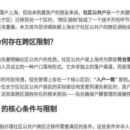
功落户上海，但尚未购置房产的朋友来说，
社区公共户
是一个关键
宁区）迁移到另一个区时，“跨区调档”就成了一个绕不开的环
至关重要。本文将为您详细拆解上海长宁社区公共户的跨区调档
为何存在跨区限制？
首先要明确社区公共户的性质。社区公共户是上海市为那些
符合
的人员设立的一种户口落地形式。它并非独立的落户渠道，而是
等的市民待遇，但在管理上存在一个核心区别：
“人户一致”
原则
一位长宁区社区公共户居民的实际居住地变更到浦东新区时，其
。这就是跨区调档存在的根本原因——旨在确保户籍管理的准确
）的核心条件与限制
是指办理社区公共户跨区迁移所需要满足的条件。这些条件并非