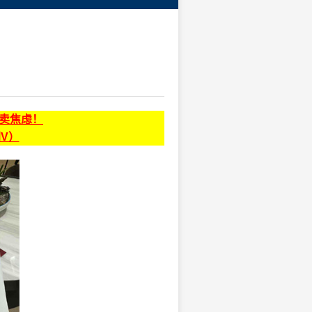
贩卖焦虑！
同V）