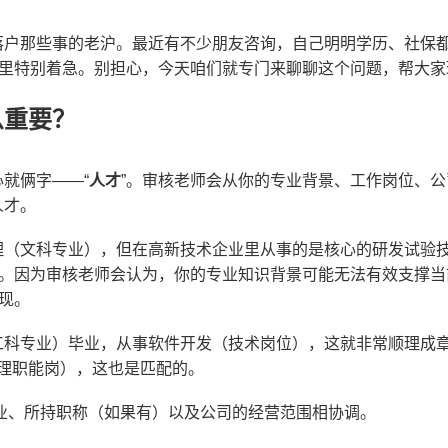
落户那些事的老沪。最近有不少朋友咨询，自己明明学历、社保
心里特别着急。别担心，今天咱们就专门来聊聊这个问题，帮大
么重要？
就俩字——“
人才
”。审核老师会从你的专业背景、工作岗位、
人才。
理（文科专业），但在高新技术企业里从事的是核心的研发试验
”。因为审核老师会认为，你的专业知识背景可能无法有效支撑
体现。
工科专业）毕业，从事软件开发（技术岗位），这就非常顺理成
理职能岗），这也是匹配的。
业、所持职称（如果有）以及公司的经营范围相协调。