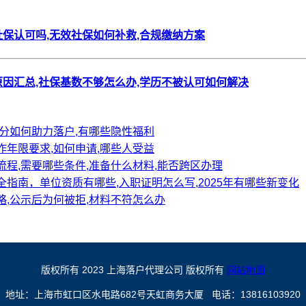
保认可吗,无效社保如何补救,合规缴纳方案
因汇总,社保基数不够怎么办,学历不被认可如何解决
分如何助力落户,有哪些隐性福利
年限要求,如何申请,哪些人受益
程,需要哪些条件,准备什么材料,能否跨区办理
指南，单位资质有哪些,入职证明怎么写,2025年有哪些新变化
,公示后为何被拒,材料不符怎么办
版权所有 2023 上海落户代理公司 版权所有
网站地图
地址：上海市虹口区水电路682号天虹商务大厦 电话：13816103920