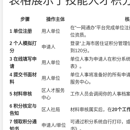
表格展示了技能人才积
步骤
操作主体
核
在“一网通办”平台完成单位
1 单位注册
用人单位
位资质。
2 个人模拟打
登录“上海市居住证积分管理
申请人
分
到120分。
3 在线填写申
单位人事为申请人在积分系
用人单位
请
表》。
4 提交书面材
单位人事将准备好的所有申
用人单位
料
服务中心。
区人才服务
5 材料审核
工作人员会调阅你的人事档
中心
6 积分核定与
区人社局
材料审核属实后，在
20个工
告知
7 领取积分通
可通过积分系统自行打印，
申请人/单位
知书
书》。