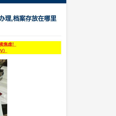
办理,档案存放在哪里
贩卖焦虑！
同V）